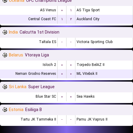
Oceania
OFC Champions League
AS Venus
۰
۱
AS Tiga Sport
Central Coast FC
۱
۲
Auckland City
India
Calcutta 1st Division
Taltala ES
-
-
Victoria Sporting Club
Belarus
Vtoraya Liga
Isloch 2
۰
۰
Torpedo BelAZ II
Neman Grodno Reserves
۰
۰
ML Vitebsk II
Sri Lanka
Super League
Blue Star SC
۰
۰
Sea Hawks
Estonia
Esiliiga B
Tartu JK Tammeka II
-
-
Parnu JK Vaprus II