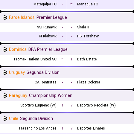
Matagalpa FC
۰
۳
Managua FC
Faroe Islands
Premier League
NSI Runavík
-
-
Skala IF
KI Klaksvík
-
-
HB Torshavn
Dominica
DFA Premier League
Promex Harlem United SC
۴
۱
Bath Estate
Uruguay
Segunda Division
CA Rentistas
-
-
Plaza Colonia
Paraguay
Championship Women
Sportivo Luqueno (W)
۱
۲
Deportivo Recoleta (W)
Chile
Segunda Division
Trasandino Los Andes
۱
۲
Deportes Linares