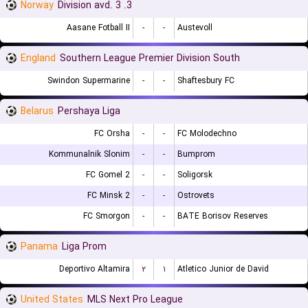
Norway
3. Division avd. 3
Aasane Fotball II
-
-
Austevoll
England
Southern League Premier Division South
Swindon Supermarine
-
-
Shaftesbury FC
Belarus
Pershaya Liga
FC Orsha
-
-
FC Molodechno
Kommunalnik Slonim
-
-
Bumprom
FC Gomel 2
-
-
Soligorsk
FC Minsk 2
-
-
Ostrovets
FC Smorgon
-
-
BATE Borisov Reserves
Panama
Liga Prom
Deportivo Altamira
۲
۱
Atletico Junior de David
United States
MLS Next Pro League