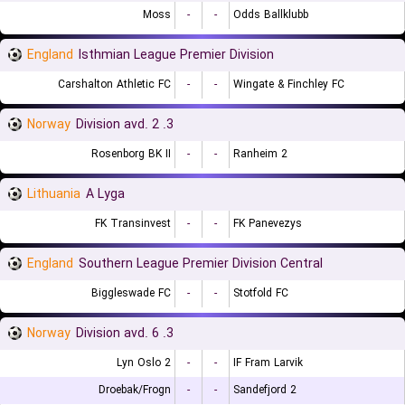
Moss
-
-
Odds Ballklubb
England
Isthmian League Premier Division
Carshalton Athletic FC
-
-
Wingate & Finchley FC
Norway
3. Division avd. 2
Rosenborg BK II
-
-
Ranheim 2
Lithuania
A Lyga
FK Transinvest
-
-
FK Panevezys
England
Southern League Premier Division Central
Biggleswade FC
-
-
Stotfold FC
Norway
3. Division avd. 6
Lyn Oslo 2
-
-
IF Fram Larvik
Droebak/Frogn
-
-
Sandefjord 2