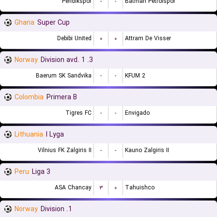
Pendikspor
-
-
Batman Petrolspor
Ghana
Super Cup
Debibi United
۰
۰
Attram De Visser
Norway
3. Division avd. 1
Baerum SK Sandvika
-
-
KFUM 2
Colombia
Primera B
Tigres FC
-
-
Envigado
Lithuania
I Lyga
Vilnius FK Zalgiris II
-
-
Kauno Zalgiris II
Peru
Liga 3
ASA Chancay
۳
۰
Tahuishco
Norway
1. Division