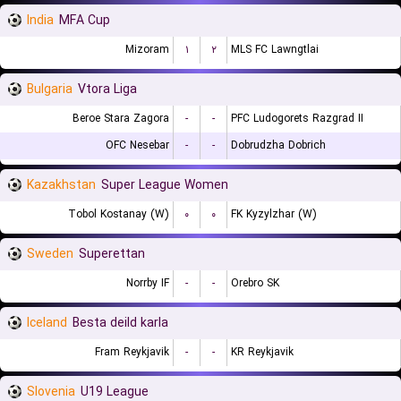
India
MFA Cup
Mizoram
۱
۲
MLS FC Lawngtlai
Bulgaria
Vtora Liga
Beroe Stara Zagora
-
-
PFC Ludogorets Razgrad II
OFC Nesebar
-
-
Dobrudzha Dobrich
Kazakhstan
Super League Women
Tobol Kostanay (W)
۰
۰
FK Kyzylzhar (W)
Sweden
Superettan
Norrby IF
-
-
Orebro SK
Iceland
Besta deild karla
Fram Reykjavik
-
-
KR Reykjavik
Slovenia
U19 League