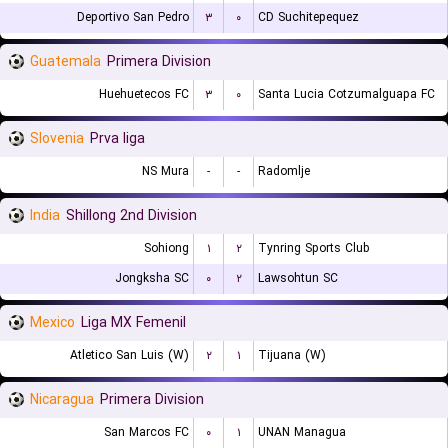
Deportivo San Pedro
۳
۰
CD Suchitepequez
Guatemala
Primera Division
Huehuetecos FC
۳
۰
Santa Lucia Cotzumalguapa FC
Slovenia
Prva liga
NS Mura
-
-
Radomlje
India
Shillong 2nd Division
Sohiong
۱
۲
Tynring Sports Club
Jongksha SC
۰
۲
Lawsohtun SC
Mexico
Liga MX Femenil
Atletico San Luis (W)
۲
۱
Tijuana (W)
Nicaragua
Primera Division
San Marcos FC
۰
۱
UNAN Managua