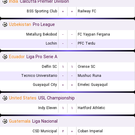
India
Calcutta Premier Division
BSS Sporting Club
۰
۰
Railway FC
Uzbekistan
Pro League
Metallurg Bekobod
-
-
FC Yaypan Fergana
Lochin
-
-
PFC Terdu
Ecuador
Liga Pro Serie A
Delfin SC
۱
۱
Orense SC
Tecnico Universitario
-
-
Mushuc Runa
Guayaquil City
۰
۰
Emelec Guayaquil
United States
USL Championship
Indy Eleven
۱
۱
Hartford Athletic
Guatemala
Liga Nacional
CSD Municipal
۲
۰
Coban Imperial