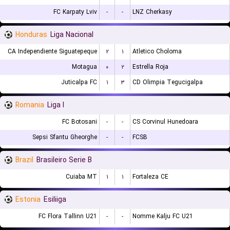
FC Karpaty Lviv
-
-
LNZ Cherkasy
Honduras
Liga Nacional
CA Independiente Siguatepeque
۲
۱
Atletico Choloma
Motagua
۰
۲
Estrella Roja
Juticalpa FC
۱
۳
CD Olimpia Tegucigalpa
Romania
Liga I
FC Botosani
-
-
CS Corvinul Hunedoara
Sepsi Sfantu Gheorghe
-
-
FCSB
Brazil
Brasileiro Serie B
Cuiaba MT
۱
۱
Fortaleza CE
Estonia
Esiliiga
FC Flora Tallinn U21
-
-
Nomme Kalju FC U21