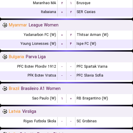
Maranhao MA
۲
۱
Brusque
Itabaiana
۰
۲
SER Caxias
Myanmar
League Women
Yadanarbon FC (W)
۰
۲
Thitsar Arman (W)
Young Lionesses (W)
۰
۴
Ispe FC (W)
Bulgaria
Parva Liga
PFC Botev Plovdiv 1912
-
-
PFC Spartak Varna
PFK Botev Vratsa
-
-
PFC Slavia Sofia
Brazil
Brasileiro A1 Women
Sao Paulo (W)
۱
۰
RB Bragantino (W)
Latvia
Virsliga
Rigas Futbola Skola
-
-
SC Grobinas