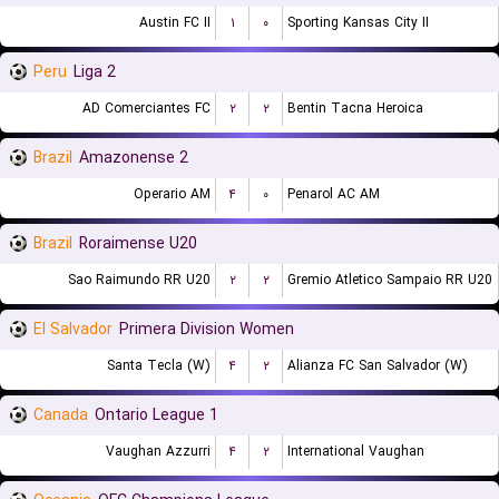
Austin FC II
۱
۰
Sporting Kansas City II
Peru
Liga 2
AD Comerciantes FC
۲
۲
Bentin Tacna Heroica
Brazil
Amazonense 2
Operario AM
۴
۰
Penarol AC AM
Brazil
Roraimense U20
Sao Raimundo RR U20
۲
۲
Gremio Atletico Sampaio RR U20
El Salvador
Primera Division Women
Santa Tecla (W)
۴
۲
Alianza FC San Salvador (W)
Canada
Ontario League 1
Vaughan Azzurri
۴
۲
International Vaughan