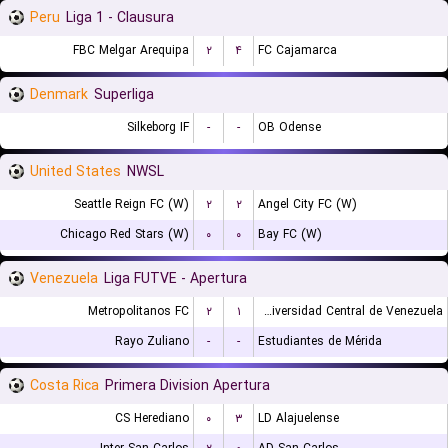
Peru
Liga 1 - Clausura
FBC Melgar Arequipa
۲
۴
FC Cajamarca
Denmark
Superliga
Silkeborg IF
-
-
OB Odense
United States
NWSL
Seattle Reign FC (W)
۲
۲
Angel City FC (W)
Chicago Red Stars (W)
۰
۰
Bay FC (W)
Venezuela
Liga FUTVE - Apertura
Metropolitanos FC
۲
۱
Universidad Central de Venezuela
Rayo Zuliano
-
-
Estudiantes de Mérida
Costa Rica
Primera Division Apertura
CS Herediano
۰
۳
LD Alajuelense