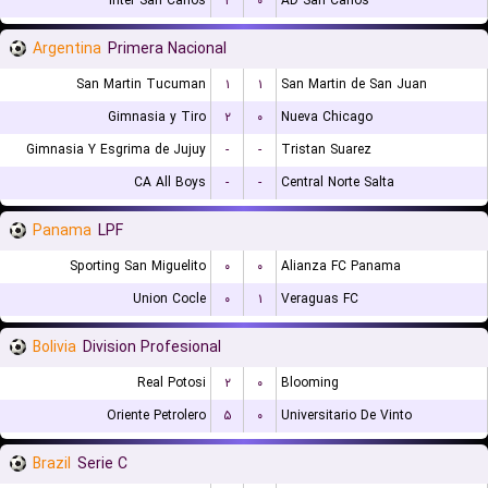
Inter San Carlos
۲
۰
AD San Carlos
Argentina
Primera Nacional
San Martin Tucuman
۱
۱
San Martin de San Juan
Gimnasia y Tiro
۲
۰
Nueva Chicago
Gimnasia Y Esgrima de Jujuy
-
-
Tristan Suarez
CA All Boys
-
-
Central Norte Salta
Panama
LPF
Sporting San Miguelito
۰
۰
Alianza FC Panama
Union Cocle
۰
۱
Veraguas FC
Bolivia
Division Profesional
Real Potosi
۲
۰
Blooming
Oriente Petrolero
۵
۰
Universitario De Vinto
Brazil
Serie C