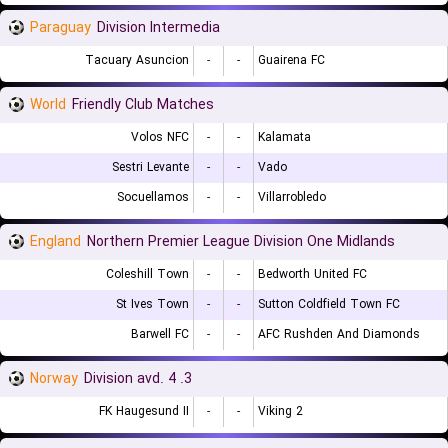
Paraguay
Division Intermedia
Tacuary Asuncion
-
-
Guairena FC
World
Friendly Club Matches
Volos NFC
-
-
Kalamata
Sestri Levante
-
-
Vado
Socuellamos
-
-
Villarrobledo
England
Northern Premier League Division One Midlands
Coleshill Town
-
-
Bedworth United FC
St Ives Town
-
-
Sutton Coldfield Town FC
Barwell FC
-
-
AFC Rushden And Diamonds
Norway
3. Division avd. 4
FK Haugesund II
-
-
Viking 2