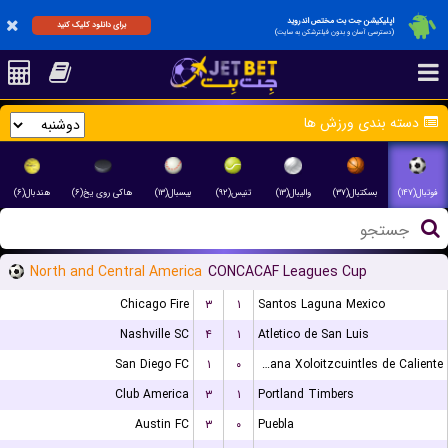
اپلیکیشن جت بت مختص اندروید
برای دانلود کلیک کنید
(دسترسی آسان و بدون فیلترشکن به سایت)
دسته بندی ورزش ها
فوتبال(۱۴۷)
بسکتبال(۳۷)
والیبال(۱۳)
تنیس(۹۲)
بیسبال(۱۳)
هاکی روی یخ(۶)
هندبال(۶)
North and Central America
CONCACAF Leagues Cup
Chicago Fire
۳
۱
Santos Laguna Mexico
Nashville SC
۴
۱
Atletico de San Luis
San Diego FC
۱
۰
Club Tijuana Xoloitzcuintles de Caliente
Club America
۳
۱
Portland Timbers
Austin FC
۳
۰
Puebla