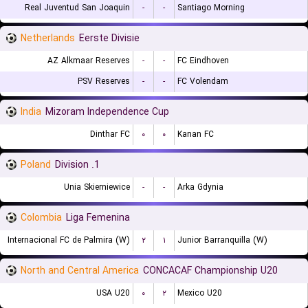
Real Juventud San Joaquin
-
-
Santiago Morning
Netherlands
Eerste Divisie
AZ Alkmaar Reserves
-
-
FC Eindhoven
PSV Reserves
-
-
FC Volendam
India
Mizoram Independence Cup
Dinthar FC
۰
۰
Kanan FC
Poland
1. Division
Unia Skierniewice
-
-
Arka Gdynia
Colombia
Liga Femenina
Internacional FC de Palmira (W)
۲
۱
Junior Barranquilla (W)
North and Central America
CONCACAF Championship U20
USA U20
۰
۲
Mexico U20