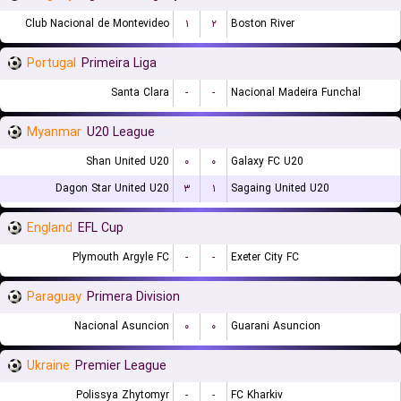
Club Nacional de Montevideo
۱
۲
Boston River
Portugal
Primeira Liga
Santa Clara
-
-
Nacional Madeira Funchal
Myanmar
U20 League
Shan United U20
۰
۰
Galaxy FC U20
Dagon Star United U20
۳
۱
Sagaing United U20
England
EFL Cup
Plymouth Argyle FC
-
-
Exeter City FC
Paraguay
Primera Division
Nacional Asuncion
۰
۰
Guarani Asuncion
Ukraine
Premier League
Polissya Zhytomyr
-
-
FC Kharkiv