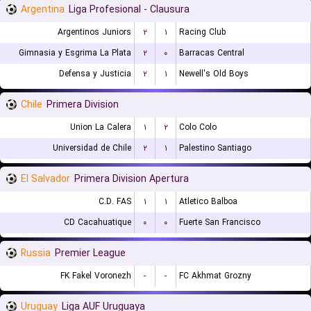
Argentina
Liga Profesional - Clausura
Argentinos Juniors
۲
۱
Racing Club
Gimnasia y Esgrima La Plata
۲
۰
Barracas Central
Defensa y Justicia
۲
۱
Newell's Old Boys
Chile
Primera Division
Union La Calera
۱
۲
Colo Colo
Universidad de Chile
۲
۱
Palestino Santiago
El Salvador
Primera Division Apertura
C.D. FAS
۱
۱
Atletico Balboa
CD Cacahuatique
۰
۰
Fuerte San Francisco
Russia
Premier League
FK Fakel Voronezh
-
-
FC Akhmat Grozny
Uruguay
Liga AUF Uruguaya