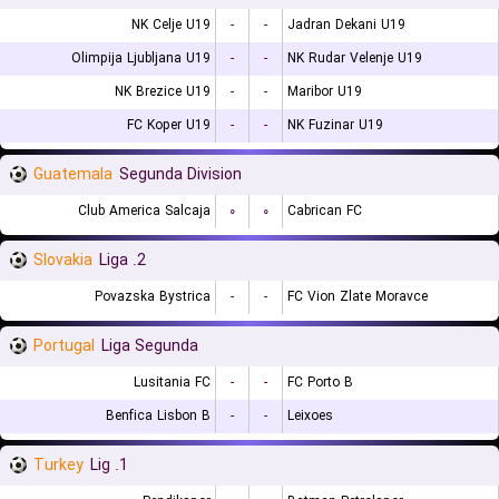
NK Celje U19
-
-
Jadran Dekani U19
Olimpija Ljubljana U19
-
-
NK Rudar Velenje U19
NK Brezice U19
-
-
Maribor U19
FC Koper U19
-
-
NK Fuzinar U19
Guatemala
Segunda Division
Club America Salcaja
۰
۰
Cabrican FC
Slovakia
2. Liga
Povazska Bystrica
-
-
FC Vion Zlate Moravce
Portugal
Liga Segunda
Lusitania FC
-
-
FC Porto B
Benfica Lisbon B
-
-
Leixoes
Turkey
1. Lig