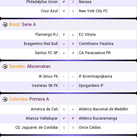
Philadelphia Union
۳
۱
Necaxa
Cruz Azul
۲
۱
New York City FC
Brazil
Serie A
Flamengo RJ
۲
۰
EC Vitoria
Bragantino Red Bull
۰
۲
Corinthians Paulista
Santos FC SP
۰
۲
CA Paranaense PR
Sweden
Allsvenskan
IK Sirius FK
-
-
IF Brommapojkarna
Vasteras SK FK
-
-
Djurgardens IF
Colombia
Primera A
America de Cali
۱
۰
Atletico Nacional de Medellin
Alianza Valledupar
۲
۳
Atletico Bucaramanga
CD Jaguares de Cordoba
۱
۱
Once Caldas